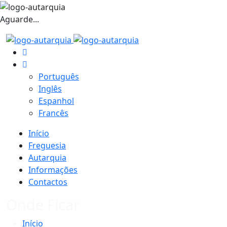
Aguarde...
Português
Inglês
Espanhol
Francês
Início
Freguesia
Autarquia
Informações
Contactos
Onde Ficar
Início