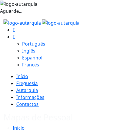
Aguarde...
Português
Inglês
Espanhol
Francês
Início
Freguesia
Autarquia
Informações
Contactos
Mapas de Pessoal
Início