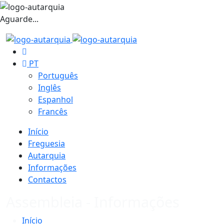
Aguarde...
PT
Português
Inglês
Espanhol
Francês
Início
Freguesia
Autarquia
Informações
Contactos
Assembleia - Informações
Início