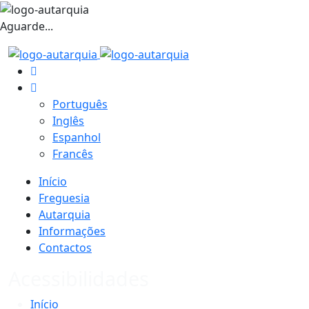
Aguarde...
Português
Inglês
Espanhol
Francês
Início
Freguesia
Autarquia
Informações
Contactos
Acessibilidades
Início