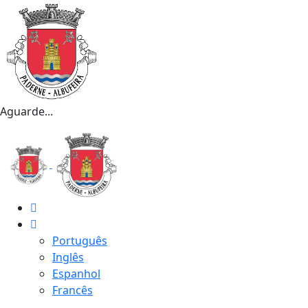
Aguarde...
Português
Inglês
Espanhol
Francês