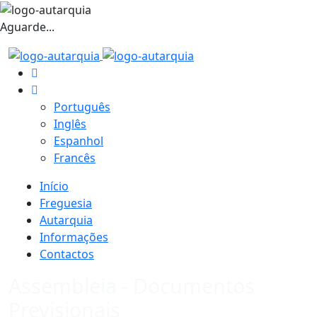
Aguarde...
Português
Inglês
Espanhol
Francês
Início
Freguesia
Autarquia
Informações
Contactos
Assembleia - Documentos
Previsionais