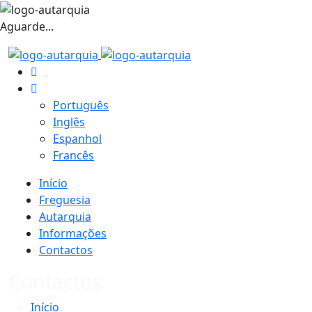
Aguarde...
Português
Inglês
Espanhol
Francês
Início
Freguesia
Autarquia
Informações
Contactos
Contactos
Início