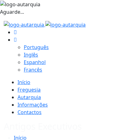
Aguarde...
Português
Inglês
Espanhol
Francês
Início
Freguesia
Autarquia
Informações
Contactos
Antigos Executivos
Início