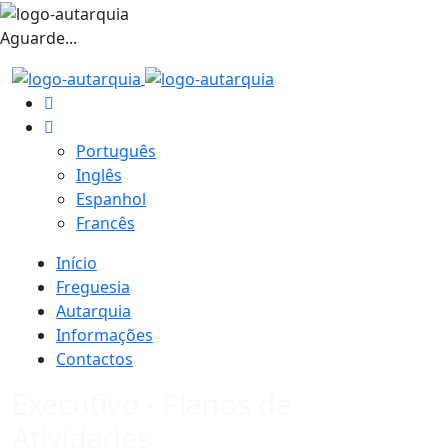
Aguarde...
Português
Inglês
Espanhol
Francês
Início
Freguesia
Autarquia
Informações
Contactos
Executivo - Planos de
Atividades