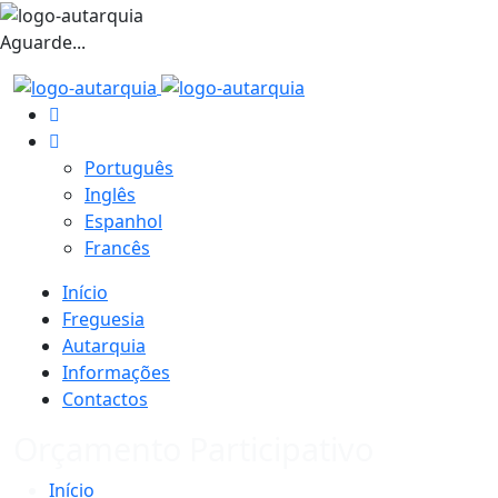
Aguarde...
Português
Inglês
Espanhol
Francês
Início
Freguesia
Autarquia
Informações
Contactos
Orçamento Participativo
Início