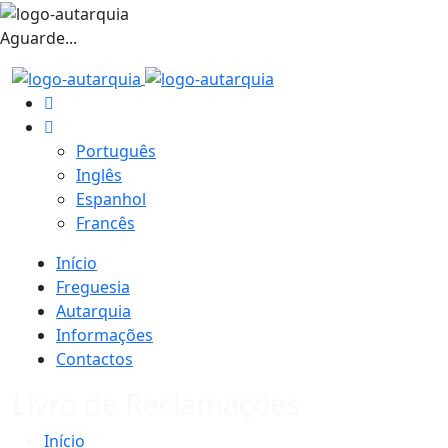
Aguarde...
Português
Inglês
Espanhol
Francês
Início
Freguesia
Autarquia
Informações
Contactos
Livro de Reclamações
Início