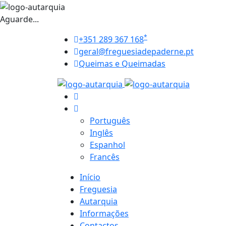
Aguarde...
*
+351 289 367 168
geral@freguesiadepaderne.pt
Queimas e Queimadas
Português
Inglês
Espanhol
Francês
Início
Freguesia
Autarquia
Informações
Contactos