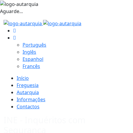
Aguarde...
Português
Inglês
Espanhol
Francês
Início
Freguesia
Autarquia
Informações
Contactos
INE - Inquéritos com
Segurança