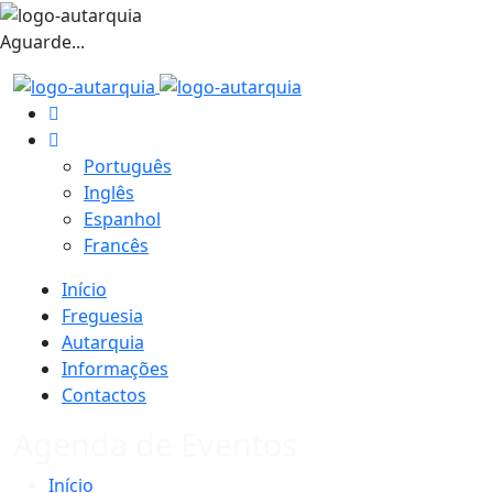
Aguarde...
Português
Inglês
Espanhol
Francês
Início
Freguesia
Autarquia
Informações
Contactos
Agenda de Eventos
Início