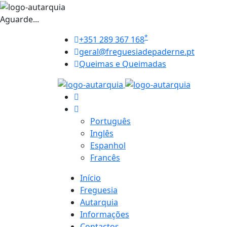
Aguarde...
*
+351 289 367 168
geral@freguesiadepaderne.pt
Queimas e Queimadas
Português
Inglês
Espanhol
Francês
Início
Freguesia
Autarquia
Informações
Contactos