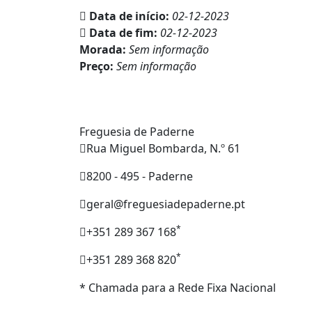
Data de início:
02-12-2023
Data de fim:
02-12-2023
Morada:
Sem informação
Preço:
Sem informação
Freguesia de Paderne
Rua Miguel Bombarda, N.º 61
8200 - 495 - Paderne
geral@freguesiadepaderne.pt
*
+351 289 367 168
*
+351 289 368 820
* Chamada para a Rede Fixa Nacional