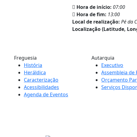
Hora de início:
07:00
Hora de fim:
13:00
Local de realização:
Pé da C
Localização (Latitude, Lon
Freguesia
Autarquia
História
Executivo
Heráldica
Assembleia de 
Caracterização
Orçamento Part
Acessibilidades
Serviços Dispon
Agenda de Eventos