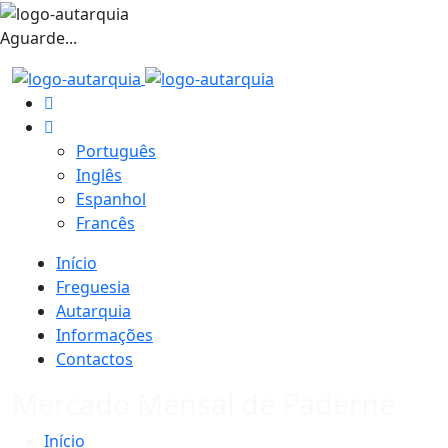
Aguarde...
Português
Inglês
Espanhol
Francês
Início
Freguesia
Autarquia
Informações
Contactos
Mercado Mensal de Paderne
Início