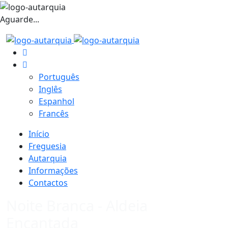
Aguarde...
Português
Inglês
Espanhol
Francês
Início
Freguesia
Autarquia
Informações
Contactos
Noite Branca - Aldeia
Encantada